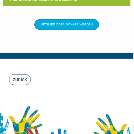
MITGLIED ODER GÖNNER WERDEN
zurück