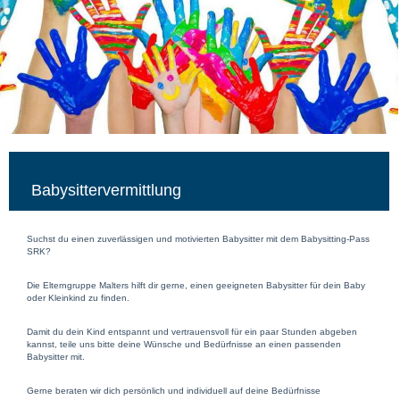
Babysittervermittlung
Suchst du einen zuverlässigen und motivierten Babysitter mit dem Babysitting-Pass
SRK?
Die Elterngruppe Malters hilft dir gerne, einen geeigneten Babysitter für dein Baby
oder Kleinkind zu finden.
Damit du dein Kind entspannt und vertrauensvoll für ein paar Stunden abgeben
kannst, teile uns bitte deine Wünsche und Bedürfnisse an einen passenden
Babysitter mit.
Gerne beraten wir dich persönlich und individuell auf deine Bedürfnisse