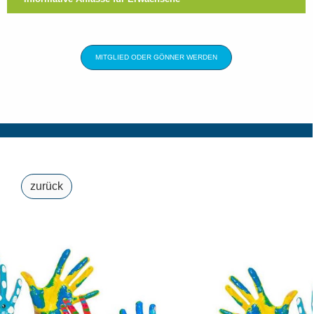
MITGLIED ODER GÖNNER WERDEN
zurück